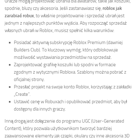
Gracze mogą projektować ubrania dla awatarów, takie jak koszulki,
spodnie, bluzy czy akcesoria. Jeśli zastanawiasz się,
roblox jak
zarabiać robux
, to właśnie projektowanie i sprzedaż ubrań jest
jednym z najlepszych punktów wyjścia. Aby rozpocząć sprzedaż
własnych ubrań w Roblox, musisz spełnić kilka warunków:
Posiadać aktywną subskrypcję Roblox Premium (dawniej
Builders Club). To kluczowy wymóg, który odblokowuje
możliwość wystawiania przedmiotów na sprzedaż.
Zaprojektować grafikę koszulki lub spodni w formacie
zgodnym z wytycznymi Robloxa. Szablony można pobrać z
oficjalnej strony.
Przesłać projekt na swoje konto Roblox, korzystając z zakładki
„Create”.
Ustawić cenę w Robuxach i opublikować przedmiot, aby był
dostępny dla innych graczy.
Inną drogą jest dołączenie do programu UGC (User-Generated
Content), który pozwala użytkownikom tworzyć bardziej
zaawansowane elementy jak czapki, okulary czy inne akcesoria 3D