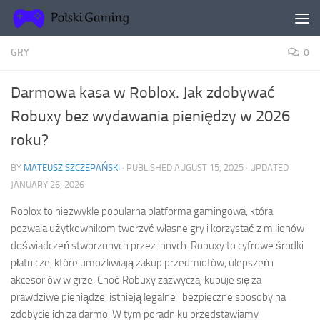
Skip to content
GRY
0
Darmowa kasa w Roblox. Jak zdobywać
Robuxy bez wydawania pieniędzy w 2026
roku?
BY
MATEUSZ SZCZEPAŃSKI
· PUBLISHED
AUGUST 15, 2025
· UPDATED
JANUARY 26, 2026
Roblox to niezwykle popularna platforma gamingowa, która
pozwala użytkownikom tworzyć własne gry i korzystać z milionów
doświadczeń stworzonych przez innych. Robuxy to cyfrowe środki
płatnicze, które umożliwiają zakup przedmiotów, ulepszeń i
akcesoriów w grze. Choć Robuxy zazwyczaj kupuje się za
prawdziwe pieniądze, istnieją legalne i bezpieczne sposoby na
zdobycie ich za darmo. W tym poradniku przedstawiamy